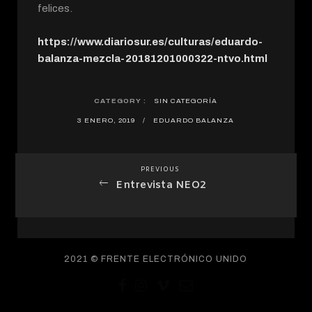
felices.
https://www.diariosur.es/culturas/eduardo-
balanza-mezcla-20181201000322-ntvo.html
CATEGORY
SIN CATEGORÍA
3 ENERO, 2019
EDUARDO BALANZA
PREVIOUS
Previous
Navegación
Entrevista NEO2
Post
de
entradas
2021 © FRENTE ELECTRÓNICO UNIDO